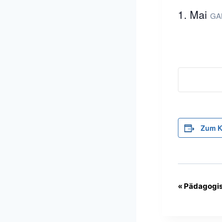
1. Mai
GA
Zum K
«
Pädagogis
V
e