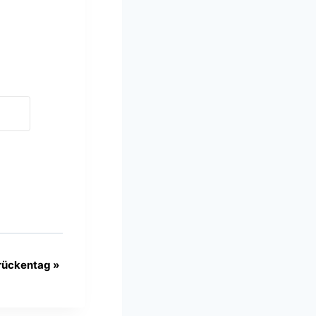
Brückentag
»